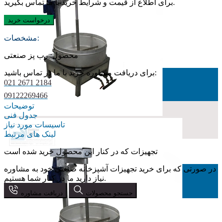
برای اطلاع از قیمت و شرایط خرید با ما تماس بگیرید.
درخواست خرید
مشخصات:
محصول: رب پز صنعتی
برای دریافت مشاوره خرید با ما در تماس باشید:
021 2671 2184
09122269466
توضیحات
جدول فنی
تاسیسات مورد نیاز
لینک های مرتبط
تجهیزات که در کنار این محصول خرید شده است
در صورتی که برای خرید تجهیزات آشپزخانه صنعتی خود به مشاوره
نیاز دارید ما در کنار شما هستیم.
جستجو محصولات
دریافت مشاوره