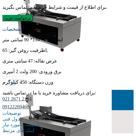
برای اطلاع از قیمت و شرایط خرید با ما تماس بگیرید.
درخواست خرید
مشخصات:
ابعاد: 200 * 110* 90 سانتی متر
ظرفیت روغن گیر: 65L
عرض نقاله: 47 سانتی متری
برق ورودی: 200 ولت 2 آمپری
وزن دستگاه: 450 کیلوگرم
برای دریافت مشاوره خرید با ما در تماس باشید:
021 2671 2184
09122269466
توضیحات
جدول فنی
تاسیسات مورد نیاز
لینک های مرتبط