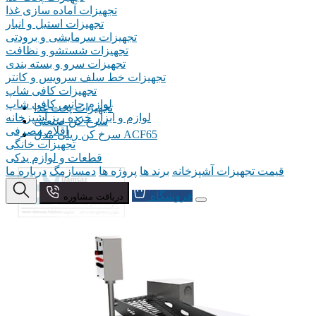
تجهیزات آماده سازی غذا
تجهیزات استیل و انبار
تجهیزات سرمایشی و برودتی
تجهیزات شستشو و نظافت
تجهیزات سرو و بسته بندی
تجهیزات خط سلف سرویس و کانتر
تجهیزات کافی شاپ
لوازم جانبی کافی شاپ
تجهیزات پخت غذا
لوازم و ابزار خرده ریز آشپزخانه
سرخ کن صنعتی
اقلام مصرفی
سرخ کن ریلی مدل ACF65
تجهیزات خانگی
قطعات و لوازم یدکی
قیمت تجهیزات آشپزخانه
برند ها
پروژه ها
دمسازمگ
درباره ما
فروشگاه
دریافت مشاوره