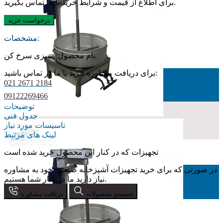
برای اطلاع از قیمت و شرایط خرید با ما تماس بگیرید.
درخواست خرید
مشخصات:
نام محصول: سبزی سرخ کن
برای دریافت مشاوره خرید با ما در تماس باشید:
021 2671 2184
09122269466
توضیحات
جدول فنی
تاسیسات مورد نیاز
لینک های مرتبط
تجهیزات که در کنار این محصول خرید شده است
در صورتی که برای خرید تجهیزات آشپزخانه صنعتی خود به مشاوره
نیاز دارید ما در کنار شما هستیم.
جستجو محصولات
دریافت مشاوره